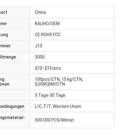
sort
China
ame
KALIHO/OEM
erung
CE ROHS FCC
ummer
J13
ellmenge
3000
$10- $15/pcs
ng
100pcs/CTN, 15 kg/CTN,
ionen
0,058CBM/CTN
5 Tage-30 Tage
bedingungen
L/C, T/T, Western Union
ngsmaterial-
500.000 PCS/Monat