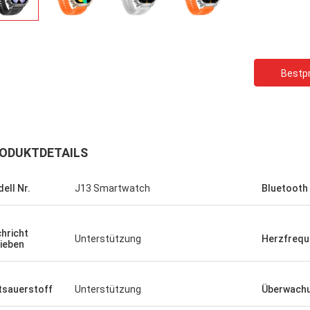
Bestpr
ODUKTDETAILS
ell Nr.
J13 Smartwatch
Bluetooth
hricht
Unterstützung
Herzfreq
ieben
tsauerstoff
Unterstützung
Überwachu