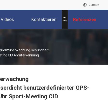
German
Videos
Kontaktieren
Referenzen
Sie Uns
equenzüberwachung Gesundheit
eting CID Anruferkennung
berwachung
erdicht benutzerdefinierter GPS-
Uhr Sport-Meeting CID