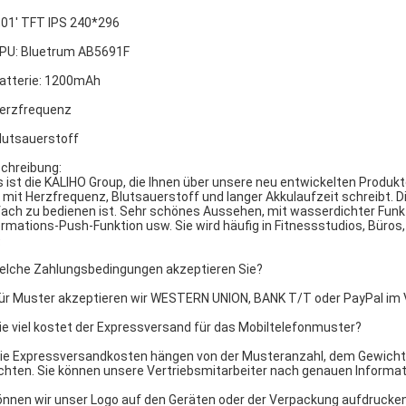
2,01' TFT IPS 240*296
CPU: Bluetrum AB5691F
Batterie: 1200mAh
Herzfrequenz
Blutsauerstoff
chreibung:
s ist die KALIHO Group, die Ihnen über unsere neu entwickelten Prod
 mit Herzfrequenz, Blutsauerstoff und langer Akkulaufzeit schreibt. D
fach zu bedienen ist. Sehr schönes Aussehen, mit wasserdichter Funk
ormations-Push-Funktion usw. Sie wird häufig in Fitnessstudios, Büros,
Q
Welche Zahlungsbedingungen akzeptieren Sie?
Für Muster akzeptieren wir WESTERN UNION, BANK T/T oder PayPal im 
Wie viel kostet der Expressversand für das Mobiltelefonmuster?
Die Expressversandkosten hängen von der Musteranzahl, dem Gewicht
hten. Sie können unsere Vertriebsmitarbeiter nach genauen Informat
Können wir unser Logo auf den Geräten oder der Verpackung aufdrucke