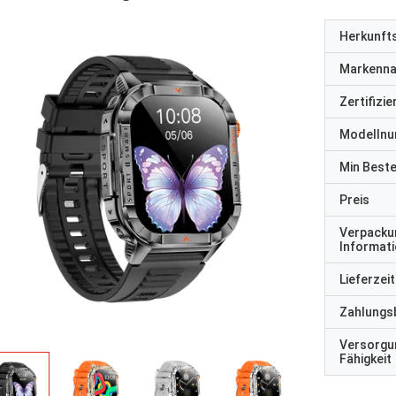
Herkunft
Markenn
Zertifizi
Modelln
Min Best
Preis
Verpacku
Informat
Lieferzeit
Zahlungs
Versorgu
Fähigkeit