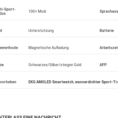
ti-Sport-
100+ Modi
Sprachass
dus
el
Unterstützung
Batterie
demethode
Magnetische Aufladung
Arbeitszei
be
Schwarzes/Silber/stiegen Gold
APP
vorheben
EKG AMOLED Smartwatch
,
wasserdichter Sport-Tr
NTERLASS EINE NACHRICHT