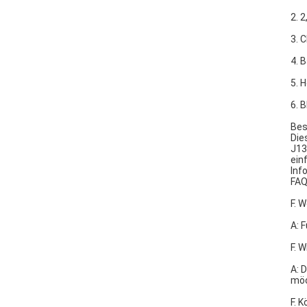
2. 
3. 
4. 
5. 
6. 
Bes
Die
J13
ein
Inf
FA
F. 
A: 
F. 
A: 
möc
F. 