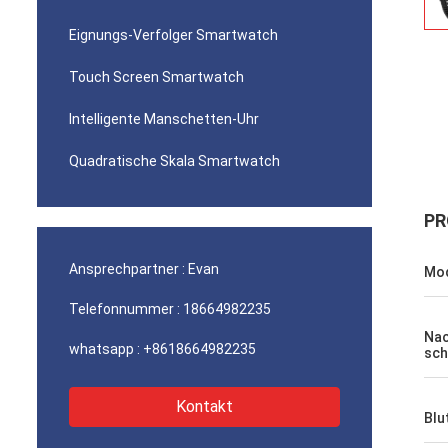
Eignungs-Verfolger Smartwatch
Touch Screen Smartwatch
Intelligente Manschetten-Uhr
Quadratische Skala Smartwatch
PR
Ansprechpartner :
Evan
Mod
Telefonnummer :
18664982235
Nac
whatsapp :
+8618664982235
sch
Kontakt
Blu