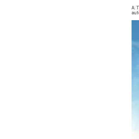
A: 
aut