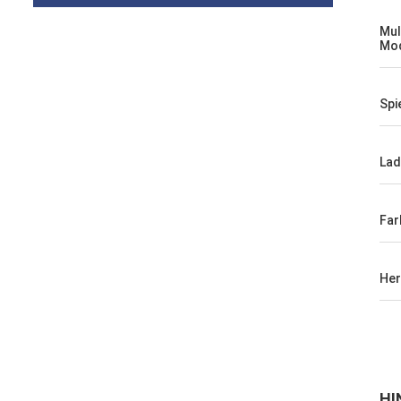
Mul
Mo
Spi
La
Far
Her
HI