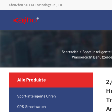
ShenZhen KALIHO Technology Co.,LTD
Startseite
/
Sport-Intelligente
Wasserdicht Benutzerdef
Alle Produkte
2
He
Sport-intelligente Uhren
Tr
GPS-Smartwatch
A