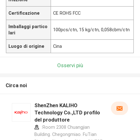
Certificazione
CE ROHS FCC
Imballaggi partico
100pcs/ctn, 15 kg/ctn, 0,058cbm/ctn
lari
Luogo di origine
Cina
Osservi più
Circa noi
ShenZhen KALIHO
Technology Co.,LTD profilo
del produttore
:Room 2308 Chuangjian
Building. Chegongmiao. FuTian