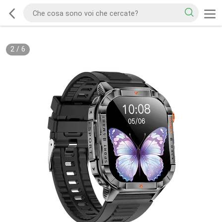
2
/
6