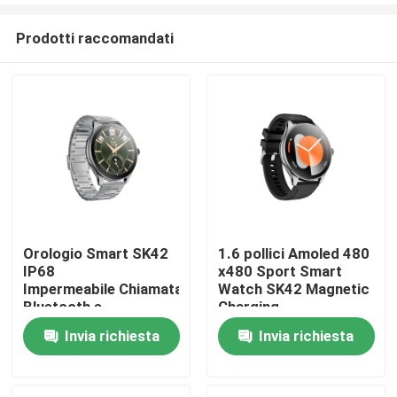
Prodotti raccomandati
Orologio Smart SK42
1.6 pollici Amoled 480
IP68
x480 Sport Smart
Casa
Impermeabile Chiamata
Watch SK42 Magnetic
Bluetooth e
Charging
Monitoraggio
SedentarySupporto di
Invia richiesta
Invia richiesta
Prodotti
Frequenza Cardiaca
promemoria
Ossigeno nel Sangue
Video