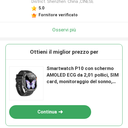
District. Shenzhen. China ,CINESE
5.0
Fornitore verificato
Osservi più
Ottieni il miglior prezzo per
Smartwatch P10 con schermo
AMOLED ECG da 2,01 pollici, SIM
card, monitoraggio del sonno,
monitoraggio della frequenza
cardiaca, salute, resistente
all'acqua, GPS personalizzato,
tracker sportivo, chiamate
Continua
telefoniche J13, riunioni
sportive, identificazione del
chiamante CID