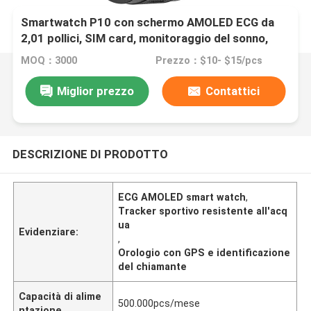
Smartwatch P10 con schermo AMOLED ECG da
2,01 pollici, SIM card, monitoraggio del sonno,
monitoraggio della frequenza cardiaca, salute,
MOQ：3000
Prezzo：$10- $15/pcs
resistente all'acqua, GPS personalizzato, tracker
sportivo, chiamate telefoniche J13, riunioni
Miglior prezzo
Contattici
sportive, identificazione del chiamante CID
DESCRIZIONE DI PRODOTTO
ECG AMOLED smart watch
,
Tracker sportivo resistente all'acq
ua
Evidenziare:
,
Orologio con GPS e identificazione
del chiamante
Capacità di alime
500.000pcs/mese
ntazione