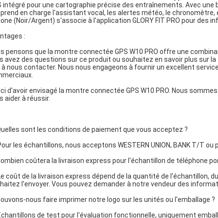
 intégré pour une cartographie précise des entraînements. Avec une b
e prend en charge l'assistant vocal, les alertes météo, le chronomètre, 
icone (Noir/Argent) s'associe à l'application GLORY FIT PRO pour des i
ntages :
s pensons que la montre connectée GPS W10 PRO offre une combinaiso
s avez des questions sur ce produit ou souhaitez en savoir plus sur la f
 à nous contacter. Nous nous engageons à fournir un excellent service c
merciaux.
ci d'avoir envisagé la montre connectée GPS W10 PRO. Nous sommes imp
s aider à réussir.
Q
Quelles sont les conditions de paiement que vous acceptez ?
 Pour les échantillons, nous acceptons WESTERN UNION, BANK T/T ou p
Combien coûtera la livraison express pour l'échantillon de téléphone po
 Le coût de la livraison express dépend de la quantité de l'échantillon, 
haitez l'envoyer. Vous pouvez demander à notre vendeur des informat
Pouvons-nous faire imprimer notre logo sur les unités ou l'emballage ?
 Échantillons de test pour l'évaluation fonctionnelle, uniquement emba