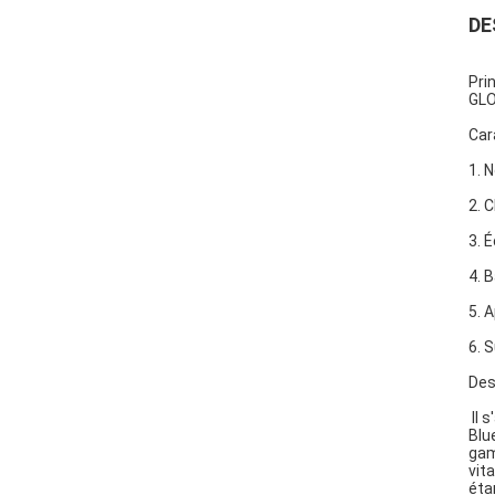
DE
Pri
GLO
Car
1. 
2. 
3. 
4. 
5. 
6. S
Des
Il 
Blu
gam
vit
éta