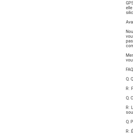
GPS
ell
sil
Ava
Nou
vou
pas
com
Mer
vou
FA
Q. 
R :
Q. 
R :
sou
Q. 
R :