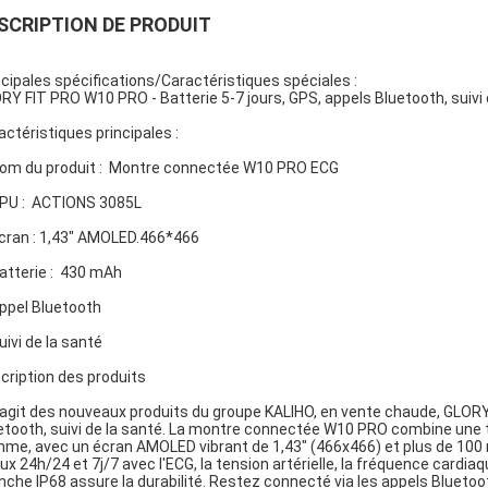
SCRIPTION DE PRODUIT
ncipales spécifications/Caractéristiques spéciales :
RY FIT PRO W10 PRO - Batterie 5-7 jours, GPS, appels Bluetooth, suivi 
actéristiques principales :
Nom du produit : Montre connectée W10 PRO ECG
CPU : ACTIONS 3085L
Écran : 1,43" AMOLED.466*466
Batterie : 430 mAh
Appel Bluetooth
uivi de la santé
cription des produits
s'agit des nouveaux produits du groupe KALIHO, en vente chaude, GLORY
etooth, suivi de la santé. La montre connectée W10 PRO combine une 
me, avec un écran AMOLED vibrant de 1,43" (466x466) et plus de 100 mo
aux 24h/24 et 7j/7 avec l'ECG, la tension artérielle, la fréquence cardiaq
nche IP68 assure la durabilité. Restez connecté via les appels Bluetooth,