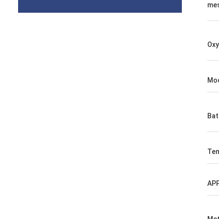
me
Oxy
Mod
Bat
Tem
AP