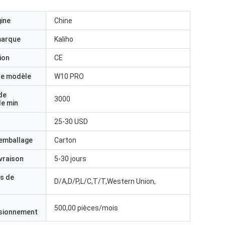
gine
Chine
marque
Kaliho
ion
CE
e modèle
W10 PRO
de
3000
e min
25-30 USD
'emballage
Carton
ivraison
5-30 jours
s de
D/A,D/P,L/C,T/T,Western Union,
500,00 pièces/mois
isionnement