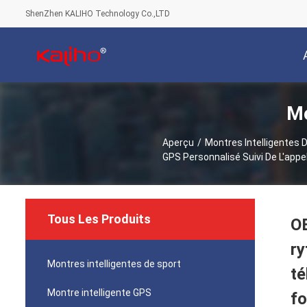
ShenZhen KALIHO Technology Co.,LTD
Mo
Aperçu
/
Montres Intelligentes 
GPS Personnalisé Suivi De L'appe
Tous Les Produits
OE
ry
Montres intelligentes de sport
té
Montre intelligente GPS
fo