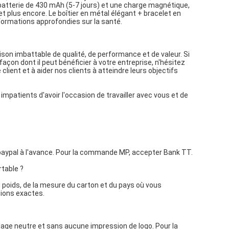
atterie de 430 mAh (5-7 jours) et une charge magnétique,
et plus encore. Le boîtier en métal élégant + bracelet en
nformations approfondies sur la santé.
n imbattable de qualité, de performance et de valeur. Si
açon dont il peut bénéficier à votre entreprise, n'hésitez
lient et à aider nos clients à atteindre leurs objectifs
atients d'avoir l'occasion de travailler avec vous et de
aypal à l'avance. Pour la commande MP, accepter Bank TT.
rtable ?
du poids, de la mesure du carton et du pays où vous
ions exactes.
llage neutre et sans aucune impression de logo. Pour la