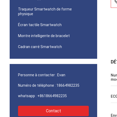
Traqueur Smartwatch de forme
physique
Écran tactile Smartwatch
Montre intelligente de bracelet
Cadran carré Smartwatch
DÉ
Personne à contacter :
Evan
Nu
mod
Numéro de téléphone :
18664982235
whatsapp :
+8618664982235
EC
Contact
Env