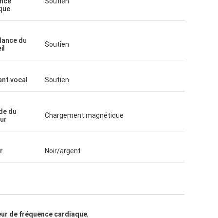
nce
Soutien
que
llance du
Soutien
il
ant vocal
Soutien
de du
Chargement magnétique
ur
r
Noir/argent
ur de fréquence cardiaque
,