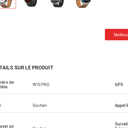
Meilleur
TAILS SUR LE PRODUIT
méro de
W10 PRO
GPS
èle.
G
Soutien
Appel 
Surveil
oyer un