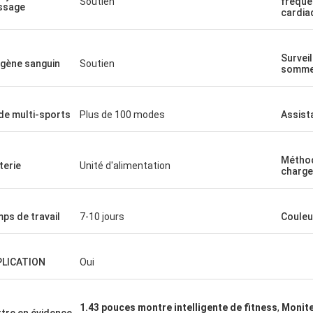
Soutien
fréque
ssage
cardia
Survei
gène sanguin
Soutien
somme
e multi-sports
Plus de 100 modes
Assist
Métho
terie
Unité d'alimentation
charge
ps de travail
7-10 jours
Couleu
PLICATION
Oui
1.43 pouces montre intelligente de fitness
,
Monite