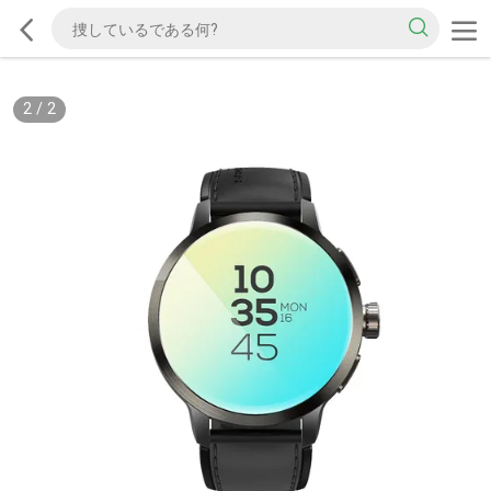
2
/
2