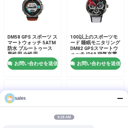
私達について
工場旅行
DM58 GPS スポーツ ス
100以上のスポーツモ
マートウォッチ 5ATM
ード 睡眠モニタリング
防水 ブルートゥース
DM82 GPSスマートウ
品質管理
男性用 女性用
ォッチ IP68 磁気充電
お問い合わせを送信
お問い合わせを送信
私達に連絡しなさい
引用を要求しなさい
sales
スポーツのスマートな腕時計
9:28 AM
GPSスマートウォッチ