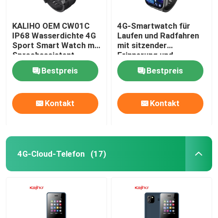
KALIHO OEM CW01C
4G-Smartwatch für
IP68 Wasserdichte 4G
Laufen und Radfahren
Sport Smart Watch mit
mit sitzender
Sprachassistent
Erinnerung und
Schlafüberwachung
Bestpreis
Bestpreis
Kontakt
Kontakt
4G-Cloud-Telefon
(17)