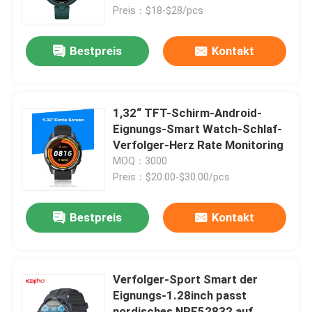
Preis：$18-$28/pcs
Über uns
Bestpreis
Kontakt
Fabrik-Ausflug
1,32“ TFT-Schirm-Android-
Qualitätskontrolle
Eignungs-Smart Watch-Schlaf-
Verfolger-Herz Rate Monitoring
MOQ：3000
Treten Sie mit uns in Verbindung
Preis：$20.00-$30.00/pcs
Fordern Sie ein Zitat
Bestpreis
Kontakt
Sport-intelligente Uhren
Verfolger-Sport Smart der
Eignungs-1.28inch passt
GPS-Smartwatch
nordisches NRF52832 auf