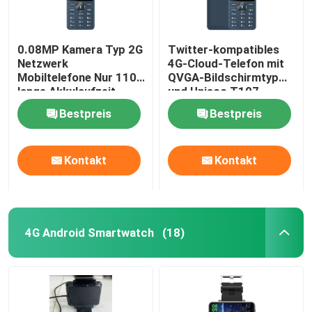
0.08MP Kamera Typ 2G
Twitter-kompatibles
Netzwerk
4G-Cloud-Telefon mit
Mobiltelefone Nur 110g
QVGA-Bildschirmtyp
lange Akkulaufzeit
und Unisoc T107-
Chipsatz
Bestpreis
Bestpreis
Kontakt
Kontakt
4G Android Smartwatch
(18)