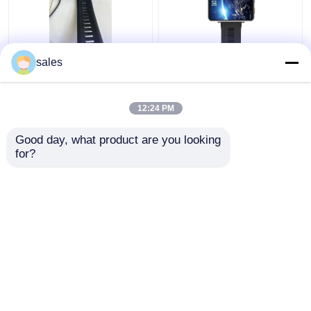
Männer 2,86"
Ungesperrt Videoanruf
sales
Smartwatch mit WLAN
4g WLAN Smartwatch
und 4G
RAM 1GB + ROM 16GB
Wettersicherheit
Für Android IOS
12:24 PM
Handys
Bestpreis
Bestpreis
Good day, what product are you looking 
for?
Kontakt
Kontakt
Sehen Sie mehr an
Startseite
Über uns
Kontakt
Desktop Site
Sitemap
Privacy Policy