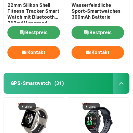
22mm Silikon Shell
Wasserfeindliche
Fitness Tracker Smart
Sport-Smartwatches
Quadratische Skala Smartwatch
Watch mit Bluetooth
300mAh Batterie
260mAH nennend
Bestpreis
Bestpreis
Kontakt
Kontakt
GPS-Smartwatch
(31)