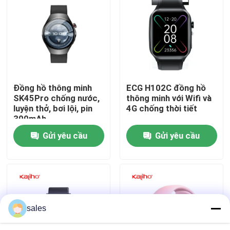
Về chúng tôi
Tham quan nhà máy
Đồng hồ thông minh
ECG H102C đồng hồ
Kiểm soát chất lượng
SK45Pro chống nước,
thông minh với Wifi và
luyện thở, bơi lội, pin
4G chống thời tiết
300mAh
Liên hệ chúng tôi
Gửi yêu cầu
Gửi yêu cầu
Yêu cầu báo giá
Đồng hồ thông minh thể thao
sales
Đồng hồ thông minh GPS