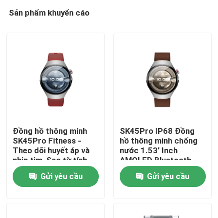
Sản phẩm khuyến cáo
Đồng hồ thông minh
SK45Pro IP68 Đồng
SK45Pro Fitness -
hồ thông minh chống
Theo dõi huyết áp và
nước 1.53' Inch
Nhà
nhịp tim, Sạc từ tính
AMOLED Bluetooth
Call 70+ Chế độ thể
Gửi yêu cầu
Gửi yêu cầu
thao
Sản phẩm
Video