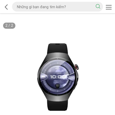
2
/
2