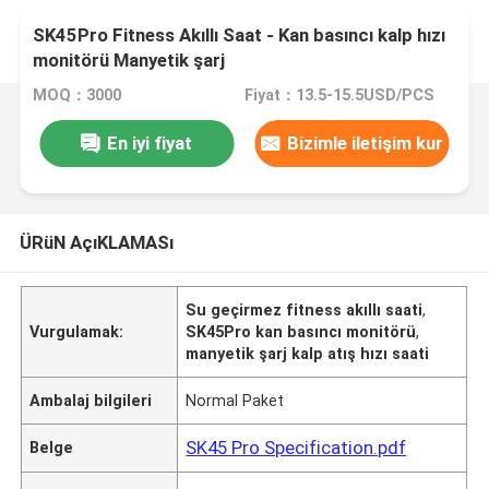
SK45Pro Fitness Akıllı Saat - Kan basıncı kalp hızı
monitörü Manyetik şarj
MOQ：3000
Fiyat：13.5-15.5USD/PCS
En iyi fiyat
Bizimle iletişim kur
ÜRüN AçıKLAMASı
Su geçirmez fitness akıllı saati
,
Vurgulamak:
SK45Pro kan basıncı monitörü
,
manyetik şarj kalp atış hızı saati
Ambalaj bilgileri
Normal Paket
SK45 Pro Specification.pdf
Belge