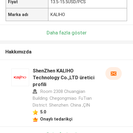
Fiyat
13.5-15.5USD/PCS
Marka adı
KALIHO
Daha fazla göster
Hakkımızda
ShenZhen KALIHO
Technology Co.,LTD üretici
profili
:Room 2308 Chuangjian
Building. Chegongmiao. FuTian
District. Shenzhen. China ,ÇIN
5.0
Onaylı tedarikçi