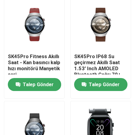
SK45Pro Fitness Akıllı
SK45Pro IP68 Su
Saat - Kan basıncı kalp
geçirmez Akıllı Saat
hızı monitörü Manyetik
1.53' Inch AMOLED
şarj
Bluetooth Çağrı 70+
Spor Modları
Talep Gönder
Talep Gönder
Ana sayfa
Ürünler
VİDEOLAR