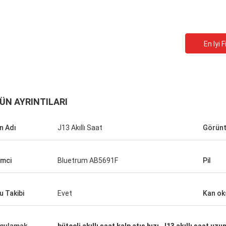
En Iyi F
ÜN AYRINTILARI
n Adı
J13 Akıllı Saat
Görün
emci
Bluetrum AB5691F
Pil
u Takibi
Evet
Kan oks