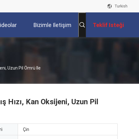
Turkish
ideolar
Bizimle Iletişim
Teklif Isteği
Kur
jeni, Uzun Pil Ömrü Ile
ış Hızı, Kan Oksijeni, Uzun Pil
i
Çin