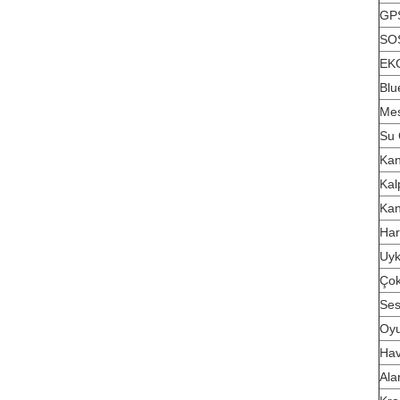
GP
SO
EK
Blu
Me
Su 
Kan
Kal
Kan
Har
Uyk
Çok
Ses
Oy
Ha
Ala