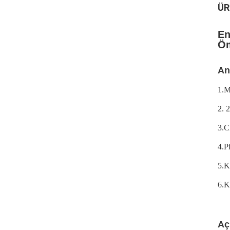
ÜR
En
Öm
An
1.M
2. 
3.C
4.P
5.K
6.K
Aç