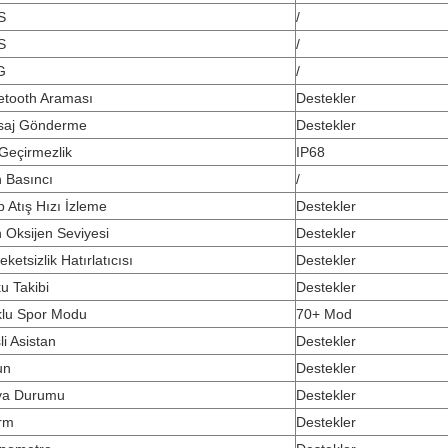
S
/
S
/
G
/
etooth Araması
Destekler
saj Gönderme
Destekler
Geçirmezlik
IP68
 Basıncı
/
p Atış Hızı İzleme
Destekler
 Oksijen Seviyesi
Destekler
eketsizlik Hatırlatıcısı
Destekler
u Takibi
Destekler
lu Spor Modu
70+ Mod
li Asistan
Destekler
un
Destekler
va Durumu
Destekler
rm
Destekler