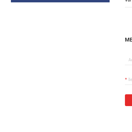
Vur
ME