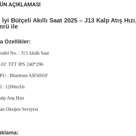
ÜN AÇIKLAMASI
 İyi Bütçeli Akıllı Saat 2025 – J13 Kalp Atış Hı
rü ile
a Özellikler:
odel No. : J13 Akıllı Saat
2.01' TFT IPS 240*296
PU : Bluetrum AB5691F
il : 1200mAh
alp Atış Hızı
an Oksijen Seviyesi
ıklama: