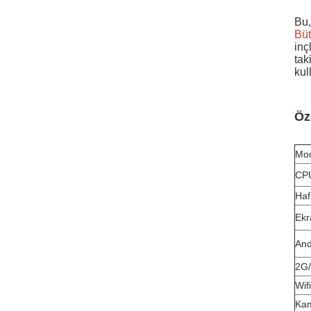
Bu,
Büt
inç
tak
kull
Öze
Mod
CP
Haf
Ekr
And
2G
Wifi
Ka