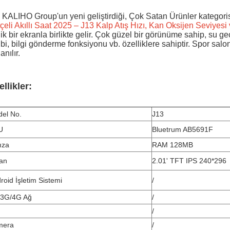
 KALIHO Group'un yeni geliştirdiği, Çok Satan Ürünler kategorisi
çeli Akıllı Saat 2025 – J13 Kalp Atış Hızı, Kan Oksijen Seviyesi
lik bir ekranla birlikte gelir. Çok güzel bir görünüme sahip, su 
ibi, bilgi gönderme fonksiyonu vb. özelliklere sahiptir. Spor sal
anılır.
llikler:
el No.
J13
U
Bluetrum AB5691F
ıza
RAM 128MB
an
2.01' TFT IPS 240*296
roid İşletim Sistemi
/
/3G/4G Ağ
/
/
mera
/