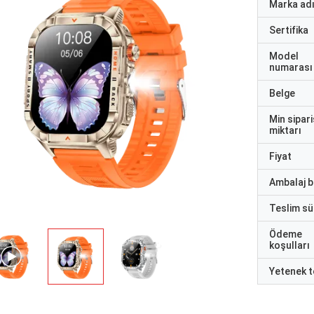
Marka ad
Sertifika
Model
numarası
Belge
Min sipari
miktarı
Fiyat
Ambalaj bi
Teslim sü
Ödeme
koşulları
Yetenek t