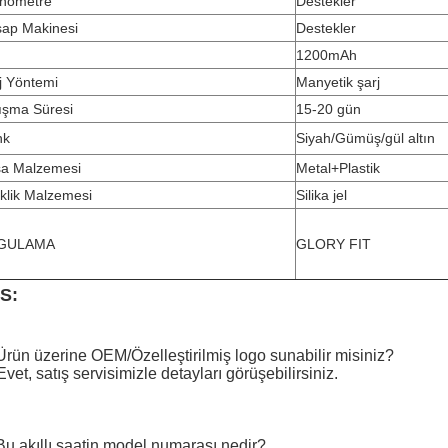
nometre
Destekler
ap Makinesi
Destekler
1200mAh
j Yöntemi
Manyetik şarj
ışma Süresi
15-20 gün
nk
Siyah/Gümüş/gül altın
a Malzemesi
Metal+Plastik
eklik Malzemesi
Silika jel
GULAMA
GLORY FIT
S:
Ürün üzerine OEM/Özelleştirilmiş logo sunabilir misiniz?
Evet, satış servisimizle detayları görüşebilirsiniz.
Bu akıllı saatin model numarası nedir?