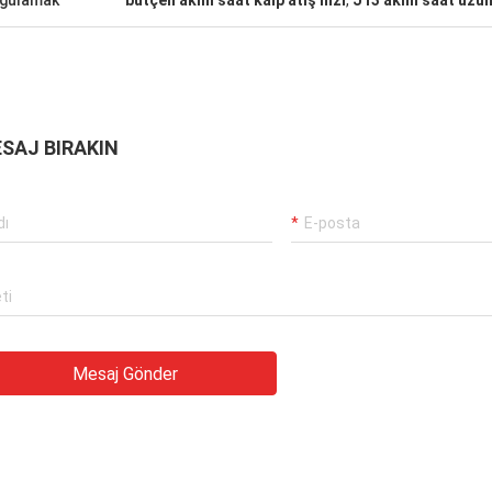
gulamak
bütçeli akıllı saat kalp atış hızı
,
J13 akıllı saat uzu
SAJ BIRAKIN
Mesaj Gönder