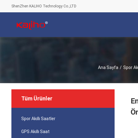
ShenZhen KALIHO Technology Co.,LTD
Ana Sayfa
/
Spor Akı
Tüm Ürünler
En
Öm
Spor Akıllı Saatler
GPS Akıllı Saat