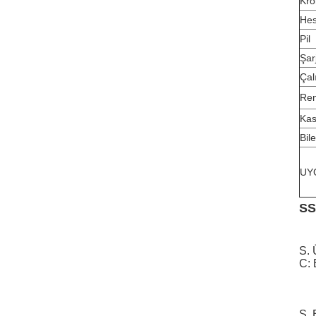
Kro
Hes
Pil
Şar
Çal
Re
Kas
Bil
UY
SS
S. 
C: 
S. 