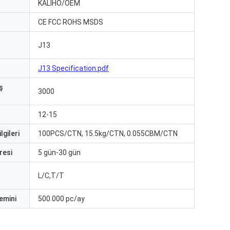
ı
KALIHO/OEM
CE FCC ROHS MSDS
J13
J13 Specification.pdf
ş
3000
12-15
lgileri
100PCS/CTN, 15.5kg/CTN, 0.055CBM/CTN
resi
5 gün-30 gün
L/C,T/T
emini
500.000 pc/ay