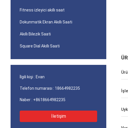
Fitness izleyici akıllı saat
Dokunmatik Ekran Akıllı Saati
Akıllı Bilezik Saati
Square Dial Akıllı Saati
ÜR
Ürü
İlgili kişi :
Evan
Telefon numarası :
18664982235
İşl
Naber :
+8618664982235
Uyk
İletişim