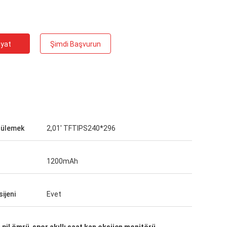
iyat
Şimdi Başvurun
tülemek
2,01' TFTIPS240*296
1200mAh
ijeni
Evet