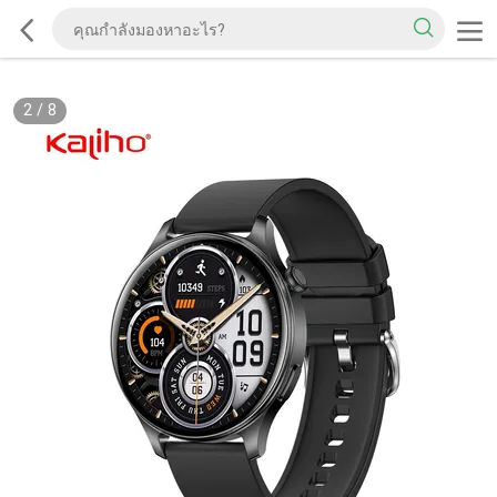
2
/
8