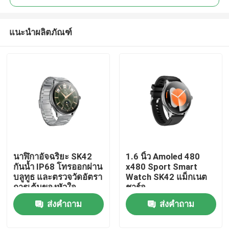
แนะนำผลิตภัณฑ์
นาฬิกาอัจฉริยะ SK42
1.6 นิ้ว Amoled 480
บ้าน
กันน้ำ IP68 โทรออกผ่าน
x480 Sport Smart
บลูทูธ และตรวจวัดอัตรา
Watch SK42 แม็กเนต
การเต้นของหัวใจ
ชาร์จ
ผลิตภัณฑ์
ออกซิเจนในเลือด
ส่งคำถาม
ส่งคำถาม
วิดีโอ