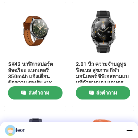
เกี่ยวกับเรา
ทัวร์โรงงาน
ควบคุมคุณภาพ
SK42 นาฬิกาสปอร์ต
2.01 นิ้ว ความจําบลูทูธ
อัจฉริยะ แบตเตอรี่
ฟิตเนส สุขภาพ กีฬา
ติดต่อเรา
350mAh แจ้งเตือน
มอนิเตอร์ จีพีเอสตามแบ
ข้อความ รองรับ iOS
บที่กําหนดเอง แอนดร
และ Android
อยด์ ดาวเวอร์ สปอร์ต
ส่งคำถาม
ส่งคำถาม
P76 สมาร์ทโฟนเรียก
ขออ้าง
J13 นาฬิกาแฟชั่น NFC
กิจกรรมตามนาฬิกา
นาฬิกาสมาร์ทสปอร์ต
leon
GPS สมาร์ทวอทช์