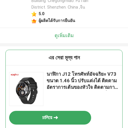
Building. Chegongmiao. FuTian
District. Shenzhen. China ,จีน
5.0
ผู้ผลิตได้รับการยืนยัน
ดูเพิ่มเติม
এর সেরা মূল্য পান
นาฬิกา J12 โทรศัพท์อัจฉริยะ V73
ขนาด 1.46 นิ้ว ปรับแต่งได้ ติดตาม
อัตราการเต้นของหัวใจ ติดตามการ
นอนหลับ โทรออกได้ ปีนเขา ปั่น
จักรยาน ขับรถสัตว์เลี้ยง ช้อปปิ้ง ขึ้น
รถเมล์ ติดตามกิจกรรม สร้อยข้อมือ
นาฬิกา โรงเรียน
চালিয়ে