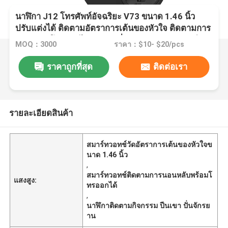
นาฬิกา J12 โทรศัพท์อัจฉริยะ V73 ขนาด 1.46 นิ้ว
ปรับแต่งได้ ติดตามอัตราการเต้นของหัวใจ ติดตามการ
นอนหลับ โทรออกได้ ปีนเขา ปั่นจักรยาน ขับรถสัตว์
MOQ：3000
ราคา：$10- $20/pcs
เลี้ยง ช้อปปิ้ง ขึ้นรถเมล์ ติดตามกิจกรรม สร้อยข้อมือ
นาฬิกา โรงเรียน
ราคาถูกที่สุด
ติดต่อเรา
รายละเอียดสินค้า
สมาร์ทวอทช์วัดอัตราการเต้นของหัวใจข
นาด 1.46 นิ้ว
,
สมาร์ทวอทช์ติดตามการนอนหลับพร้อมโ
แสงสูง:
ทรออกได้
,
นาฬิกาติดตามกิจกรรม ปีนเขา ปั่นจักรย
าน