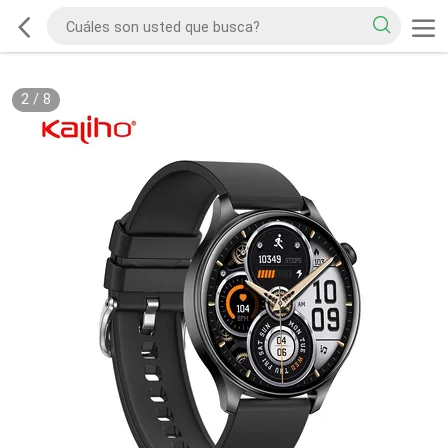
2
/
8