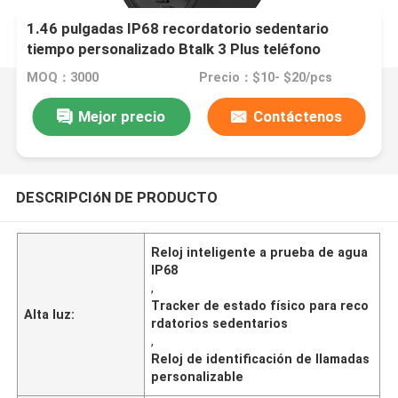
1.46 pulgadas IP68 recordatorio sedentario
tiempo personalizado Btalk 3 Plus teléfono
inteligente llamando J12 brazalete de reloj
MOQ：3000
Precio：$10- $20/pcs
especial control inteligente de la multitud
optimización del sueño CID identificación de
Mejor precio
Contáctenos
llamadas
DESCRIPCIóN DE PRODUCTO
Reloj inteligente a prueba de agua
IP68
,
Tracker de estado físico para reco
Alta luz:
rdatorios sedentarios
,
Reloj de identificación de llamadas
personalizable