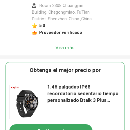
:Room 2308 Chuangjian
Building. Chegongmiao. FuTian
District. Shenzhen. China ,China
5.0
Proveedor verificado
Vea más
Obtenga el mejor precio por
1.46 pulgadas IP68
recordatorio sedentario tiempo
personalizado Btalk 3 Plus
teléfono inteligente llamando
J12 brazalete de reloj especial
control inteligente de la multitud
optimización del sueño CID