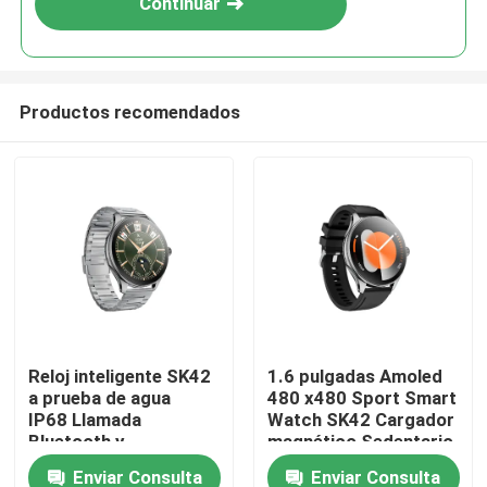
Continuar
identificación de llamadas
Productos recomendados
Hogar
Reloj inteligente SK42
1.6 pulgadas Amoled
a prueba de agua
480 x480 Sport Smart
Productos
IP68 Llamada
Watch SK42 Cargador
Bluetooth y
magnético Sedentario
monitorización de
Soporte de
Enviar Consulta
Enviar Consulta
Vídeos
frecuencia cardíaca y
recordatorio