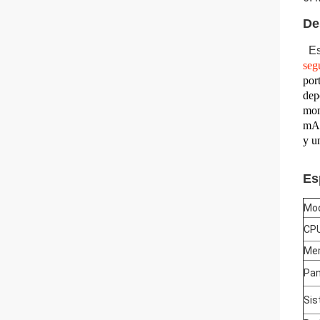
De
Est
seg
por
dep
mon
mAh
y u
Es
Mod
CP
Me
Pan
Sis