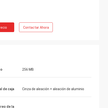
recio
Contactar Ahora
lo
256 MB
l de caja
Cinza de aleación + aleación de aluminio
reo de la