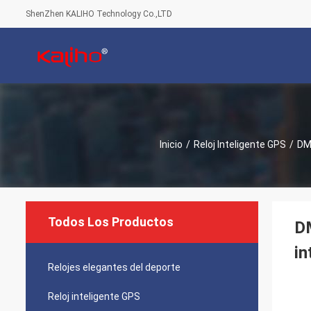
ShenZhen KALIHO Technology Co.,LTD
Inicio
/
Reloj Inteligente GPS
/
DM7
Todos Los Productos
DM
in
Relojes elegantes del deporte
Reloj inteligente GPS