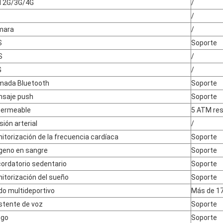
 2G/3G/4G
/
/
mara
/
S
Soporte
S
/
G
/
mada Bluetooth
Soporte
saje push
Soporte
permeable
5 ATM res
sión arterial
/
itorización de la frecuencia cardíaca
Soporte
geno en sangre
Soporte
ordatorio sedentario
Soporte
itorización del sueño
Soporte
o multideportivo
Más de 1
stente de voz
Soporte
ego
Soporte