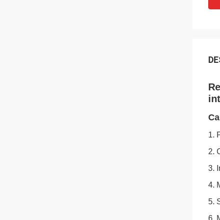
DE
Re
in
Ca
1. 
2.
3. 
4. 
5. 
6. 