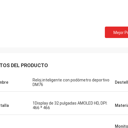
Mejor P
TOS DEL PRODUCTO
Reloj inteligente con podómetro deportivo
mbre
Destel
DM76
1Display de 32 pulgadas AMOLED HD, DPI:
talla
Materia
466 * 466
Monito