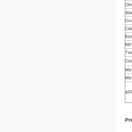
Cli
Ala
Cr
Cal
Bat
Mét
Tie
Col
Mat
Mat
AP
Pr