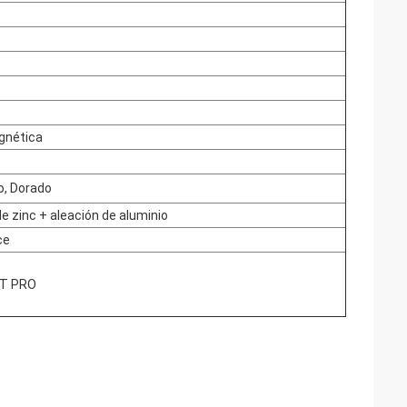
gnética
o, Dorado
e zinc + aleación de aluminio
ce
IT PRO