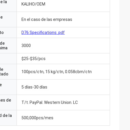
e la
KALIHO/OEM
de
En el caso de las empresas
to
D76 Specifications .pdf
 de
3000
nima
$25-$35/pcs
de
100pcs/ctn, 15 kg/ctn, 0.058cbm/ctn
tado
e
5 días-30 días
nes de
T/t. PayPal. Western Union. LC
 de la
500,000pcs/mes