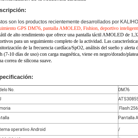
scripción:
os son los productos recientemente desarrollados por KALIH
uimiento GPS DM76, pantalla AMOLED, Fishion, deportivo inteligent
tátil de alto rendimiento que ofrece una pantalla táctil AMOLED de 1
ortivos para un seguimiento completo de la actividad. Las característic
itorización de la frecuencia cardíaca/SpO2, análisis del sueño y alert
 (7-10 días de uso) con carga magnética, viene en negro/dorado/platea
na correa de silicona suave.
pecificación:
elo No.
DM76
U
ATS3085
moria
Flash
:
25
talla
Pantalla 
tema operativo Android
/