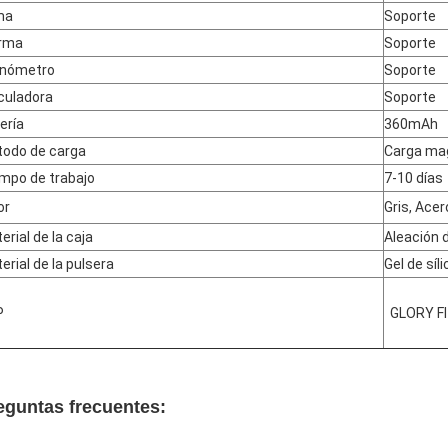
ma
Soporte
rma
Soporte
onómetro
Soporte
culadora
Soporte
ería
360mAh
odo de carga
Carga ma
mpo de trabajo
7-10 días
or
Gris, Acer
erial de la caja
Aleación d
erial de la pulsera
Gel de síli
P
GLORY F
eguntas frecuentes: