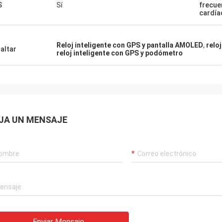
S
Sí
frecue
cardía
Reloj inteligente con GPS y pantalla AMOLED
,
relo
altar
reloj inteligente con GPS y podómetro
JA UN MENSAJE
Enviar Mensaje