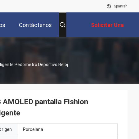
Spanish
os
Contáctenos
Solicitar Una
Cotización
ligente Pedómetro Deportivo Reloj
S AMOLED pantalla Fishion
igente
origen
Porcelana