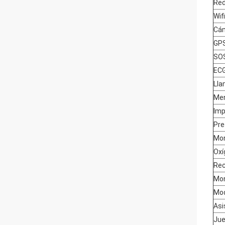
Red
Wifi
Cá
GP
SO
EC
Lla
Men
Im
Pre
Mon
Oxí
Rec
Mon
Mod
Asi
Ju