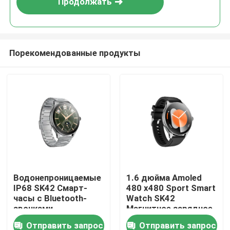
Продолжать
спортзала, бега, йоги,
упражнений с интенсивностью
Порекомендованные продукты
Дом
Водонепроницаемые
1.6 дюйма Amoled
IP68 SK42 Смарт-
480 x480 Sport Smart
Продукты
часы с Bluetooth-
Watch SK42
звонками,
Магнитное зарядное
мониторингом
устройство Сидячая
Отправить запрос
Отправить запрос
Видео
сердечного ритма и
поддержка