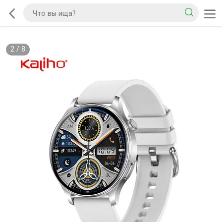
2
/
8