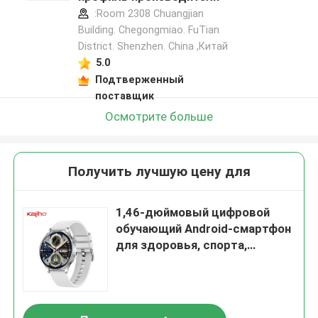
:Room 2308 Chuangjian
Building. Chegongmiao. FuTian
District. Shenzhen. China ,Китай
5.0
Подтверженный
поставщик
Осмотрите больше
Получить лучшую цену для
1,46-дюймовый цифровой
обучающий Android-смартфон
для здоровья, спорта,
пользовательский Thor Ultra,
с функцией вызова, J12, часы
для бассейна, спортивных
встреч, конференций, школы,