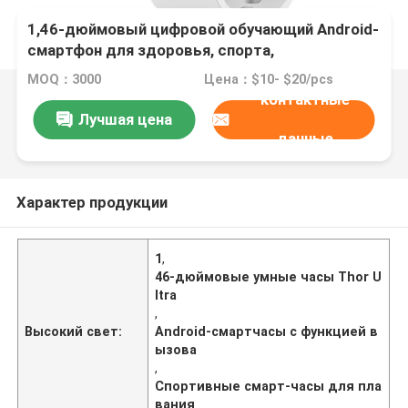
1,46-дюймовый цифровой обучающий Android-
смартфон для здоровья, спорта,
пользовательский Thor Ultra, с функцией
MOQ：3000
Цена：$10- $20/pcs
вызова, J12, часы для бассейна, спортивных
контактные
встреч, конференций, школы, спортзала, бега,
Лучшая цена
йоги, упражнений с интенсивностью
данные
Характер продукции
1
,
46-дюймовые умные часы Thor U
ltra
,
Высокий свет:
Android-смартчасы с функцией в
ызова
,
Спортивные смарт-часы для пла
вания