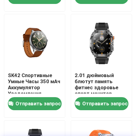
кислорода в крови
напоминания
О нас
Путешествие фабрики
Проверка качества
Свяжитесь мы
SK42 Спортивные
2.01 дюймовый
Умные Часы 350 мАч
блютут память
Аккумулятор
фитнес здоровье
Уведомления
спорт монитор
Спросите цитату
сообщения IOS &
пользовательский
Отправить запрос
Отправить запрос
Android совместимы
GPS следить
андроид дайвер
Дозоры спорта умные
спорт P76 смартфон
звонок J13
смотреть мода NFC
Смарт-часы с GPS