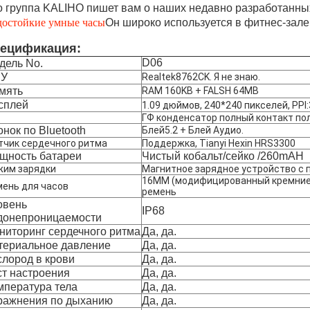
о группа KALIHO пишет вам о наших недавно разработанны
остойкие умные часы
Он широко используется в фитнес-зале, 
ецификация:
D06
дель No.
У
Realtek8762CK. Я не знаю.
мять
RAM 160KB + FALSH 64MB
сплей
1.09 дюймов, 240*240 пикселей, PPI
ГФ конденсатор полный контакт по
онок по Bluetooth
Блей5.2 + Блей Аудио.
тчик сердечного ритма
Поддержка, Tianyi Hexin HRS3300
щность батареи
Чистый кобальт/сейко /260mAH
жим зарядки
Магнитное зарядное устройство с 
16MM (модифицированный кремниев
ень для часов
ремень
овень
IP68
донепроницаемости
ниторинг сердечного ритма
Да, да.
териальное давление
Да, да.
слород в крови
Да, да.
ст настроения
Да, да.
мпература тела
Да, да.
ражнения по дыханию
Да, да.