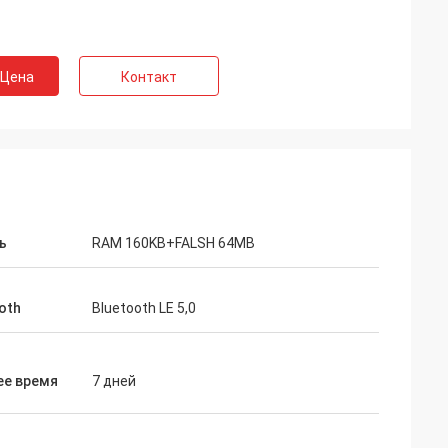
 Цена
Контакт
ь
RAM 160KB+FALSH 64MB
oth
Bluetooth LE 5,0
ее время
7 дней