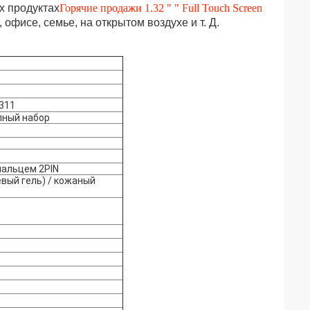
х продуктах
Горячие продажи 1.32 " " Full Touch Screen
офисе, семье, на открытом воздухе и т. Д.
:311
лный набор
пальцем 2PIN
ый гель) / кожаный