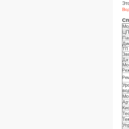
Эт
Вод
Сп
Мо
ЦП
Па
Ди
ТП
Зв
Да
Мо
Ре
Рем
Ур
во
Мо
Ар
Ки
Те
Те
Уп