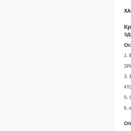
ХА
Кр
зд
Ос
1.
2И
3.
4Т
5-
6. 
Оп