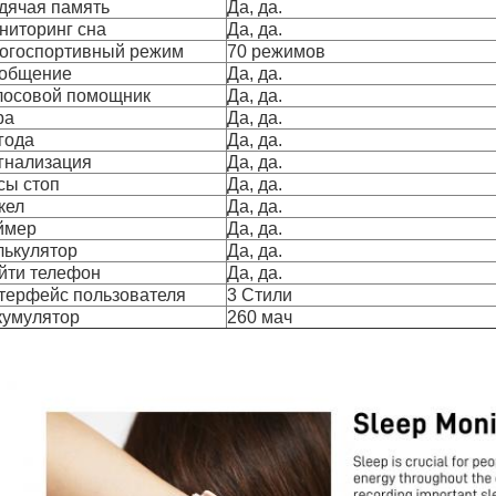
дячая память
Да, да.
ниторинг сна
Да, да.
огоспортивный режим
70 режимов
общение
Да, да.
лосовой помощник
Да, да.
ра
Да, да.
года
Да, да.
гнализация
Да, да.
сы стоп
Да, да.
кел
Да, да.
ймер
Да, да.
лькулятор
Да, да.
йти телефон
Да, да.
терфейс пользователя
3 Стили
кумулятор
260 мач