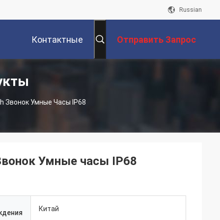
Russian
Контактные
Отправить Запрос
укты
Данные
th Звонок Умные Часы IP68
 Звонок Умные часы IP68
Китай
ждения