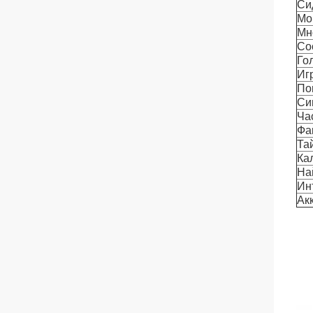
Си
Мо
Мн
Со
Го
Иг
По
Си
Ча
Фа
Та
Ка
На
Ин
Ак