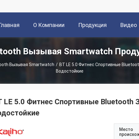
Главная
О Компании
Продукция
Видео
etooth Вызывая Smartwatch Прод
траница
tooth Вызывая Smartwatch
/
BT LE 5.0 Фитнес Спортивные Bluetoo
Водостойкие
T LE 5.0 Фитнес Спортивные Bluetooth
одостойкие
Место
происхо