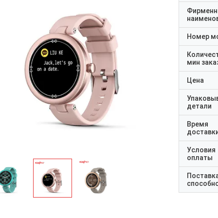
Фирменн
наимено
Номер м
Количес
мин зака
Цена
Упаковы
детали
Время
доставк
Условия
оплаты
Поставк
способн