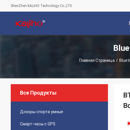
ShenZhen KALIHO Technology Co.,LTD
Blu
С
Главная Страница
/
Blue
Все Продукты
B
В
Дозоры спорта умные
Смарт-часы с GPS