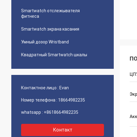
Smartwatch отслежывателя
фитнеса
Smartwatch экрана касания
Умный дозор Wristband
Квадратный Smartwatch шкалы
ПО
ЦП
Контактное лицо :
Evan
Эк
Номер телефона :
18664982235
whatsapp :
+8618664982235
Ак
Контакт