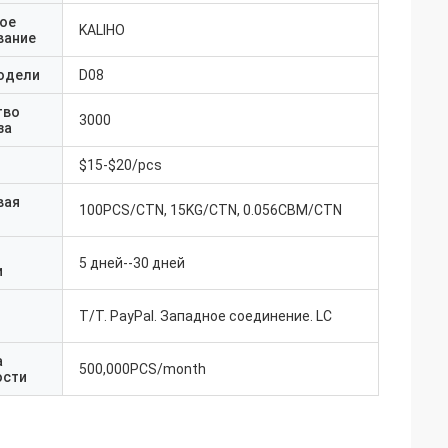
ое
KALIHO
вание
одели
D08
тво
3000
за
$15-$20/pcs
вая
100PCS/CTN, 15KG/CTN, 0.056CBM/CTN
5 дней--30 дней
и
T/T. PayPal. Западное соединение. LC
а
500,000PCS/month
ости