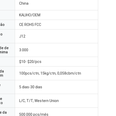
China
KALIHO/OEM
ção
CE ROHS FCC
do
J12
de de
3.000
nima
$10- $20/pcs
 da
100pcs/ctn, 15kg/ctn, 0,058cbm/ctn
em
e
5 dias-30 dias
e
L/C, T/T, Western Union
to
e da
500.000 pcs/mês