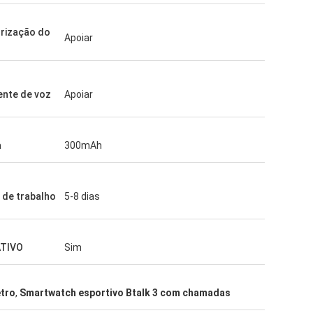
rização do
Apoiar
ente de voz
Apoiar
a
300mAh
de trabalho
5-8 dias
ATIVO
Sim
tro
,
Smartwatch esportivo Btalk 3 com chamadas