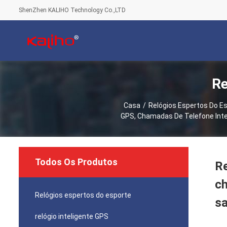
ShenZhen KALIHO Technology Co.,LTD
Re
Casa
/
Relógios Espertos Do E
GPS, Chamadas De Telefone Inte
Todos Os Produtos
Re
ch
Relógios espertos do esporte
sa
relógio inteligente GPS