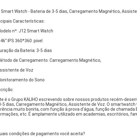
 Smart Watch - Bateria de 3-5 dias, Carregamento Magnético, Assist
ncipais Características:
Modelo nº: J12 Smart Watch
1.46'' IPS 360*360 pixel
Duração da Bateria: 3-5 dias
Método de Carregamento: Carregamento Magnético,
Assistente de Voz
Monitoramento do Sono
crição:
e é o Grupo KALIHO escrevendo sobre nossos produtos recém-desenv
3-5 dias, Carregamento Magnético, Assistente de Voz. O smartwatch v
rência muito bonita, com função à prova d'água, função de chamada 
ormações, etc. É amplamente utilizado em academias, escritórios, famíli
Q
Quais condições de pagamento você aceita?