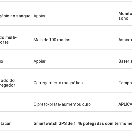
Monito
gênio no sangue
Apoiar
sono
o multi-
Mais de 100 modos
Assist
orte
go
Apoiar
Bateri
todo do
Carregamento magnético
Tempo 
regador
O preto/prata/aumentou ouro
APLIC
tacar
Smartwatch GPS de 1
,
46 polegadas com termôme