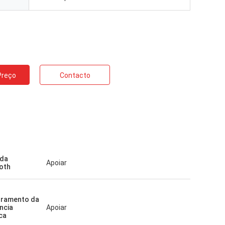
Preço
Contacto
da
Apoiar
oth
oramento da
ncia
Apoiar
ca