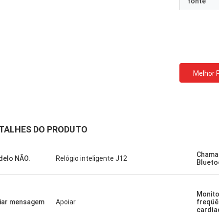
fonte
Melhor 
TALHES DO PRODUTO
Chama
elo NÃO.
Relógio inteligente J12
Blueto
Monit
iar mensagem
Apoiar
freqüê
cardía