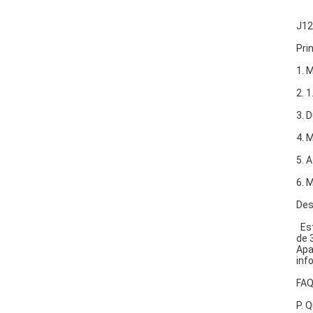
J12
Pri
1. 
2. 
3. 
4. 
5. 
6. 
Des
Est
de 
Apa
inf
FA
P. 