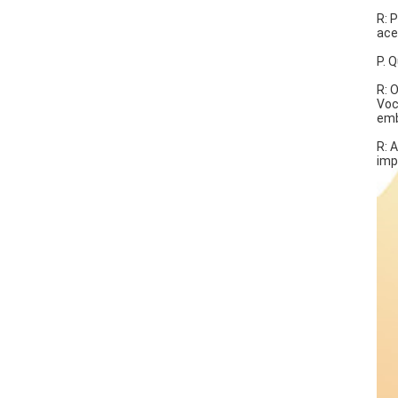
R: 
ace
P. 
R: 
Voc
emb
R: 
imp