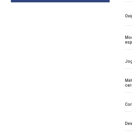
Oxi
Mod
esp
Jo
Mé
car
Cor
Des