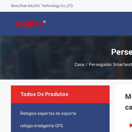
ShenZhen KALIHO Technology Co.,LTD
Perse
Casa
/
Perseguidor Smartwat
Todos Os Produtos
Mo
ca
Relógios espertos do esporte
relógio inteligente GPS