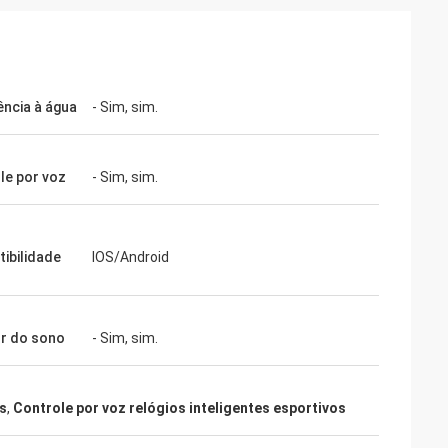
ência à água
- Sim, sim.
le por voz
- Sim, sim.
ibilidade
IOS/Android
r do sono
- Sim, sim.
os
,
Controle por voz relógios inteligentes esportivos