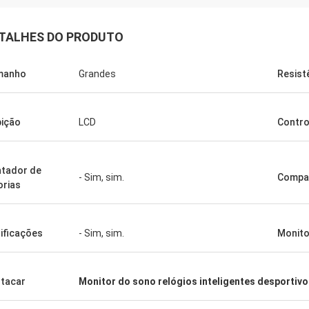
TALHES DO PRODUTO
manho
Grandes
Resist
bição
LCD
Contro
tador de
- Sim, sim.
Compat
orias
ificações
- Sim, sim.
Monito
tacar
Monitor do sono relógios inteligentes desportiv