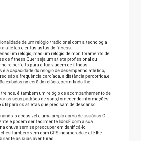
onalidade de um relógio tradicional com a tecnologia
a atletas e entusiastas do fitness.
enas um relógio, mas um relógio de monitoramento de
s de fitness.Quer seja um atleta profissional ou
eiro perfeito para a tua viagem de fitness.
es é a capacidade do relógio de desempenho atlético,
isão a frequência cardíaca, a distância percorrida,e
 exibidos no ecrã do relógio, permitindo-lhe
s treinos, é também um relógio de acompanhamento de
har os seus padrões de sono,fornecendo informações
 útil para os atletas que precisam de descanso
ornando-o acessível a uma ampla gama de usuários.O
ente e podem ser facilmente lidosE com a sua
r na chuva sem se preocupar em danificá-lo.
 Watches também vem com GPS incorporado.e até lhe
durante as suas aventuras.