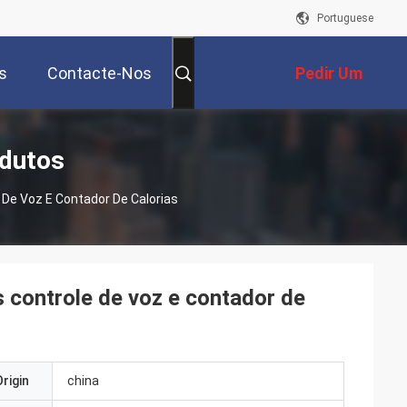
Portuguese
s
Contacte-Nos
Pedir Um
Orçamento
odutos
 De Voz E Contador De Calorias
s controle de voz e contador de
rigin
china