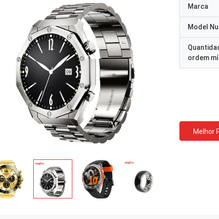
Marca
Model N
Quantida
ordem mí
Melhor 