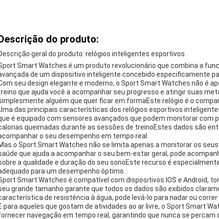
Descrição do produto:
Descrição geral do produto: relógios inteligentes esportivos
Sport Smart Watches é um produto revolucionário que combina a funci
avançada de um dispositivo inteligente.concebido especificamente par
Com seu design elegante e moderno, o Sport Smart Watches não é ap
treino que ajuda você a acompanhar seu progresso e atingir suas meta
simplesmente alguém que quer ficar em formaEste relógio é o companh
Uma das principais características dos relógios esportivos inteligent
que é equipado com sensores avançados que podem monitorar com prec
calorias queimadas durante as sessões de treinoEstes dados são então
acompanhar o seu desempenho em tempo real.
Mas o Sport Smart Watches não se limita apenas a monitorar os seu
saúde que ajuda a acompanhar o seu bem-estar geral, pode acompan
sobre a qualidade e duração do seu sonoEste recurso é especialmente
adequado para um desempenho óptimo.
Sport Smart Watches é compatível com dispositivos IOS e Android, t
seu grande tamanho garante que todos os dados são exibidos claram
característica de resistência à água, pode levá-lo para nadar ou corre
E para aqueles que gostam de atividades ao ar livre, o Sport Smart
fornecer navegação em tempo real, garantindo que nunca se percam 