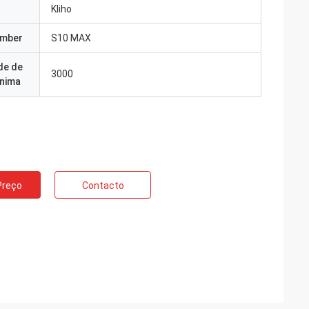
Kliho
umber
S10 MAX
de de
3000
nima
Preço
Contacto