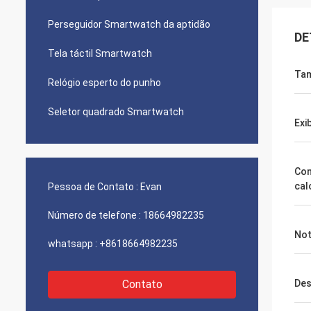
Perseguidor Smartwatch da aptidão
DE
Tela táctil Smartwatch
Ta
Relógio esperto do punho
Seletor quadrado Smartwatch
Exi
Con
cal
Pessoa de Contato :
Evan
Número de telefone :
18664982235
Not
whatsapp :
+8618664982235
Contato
Des