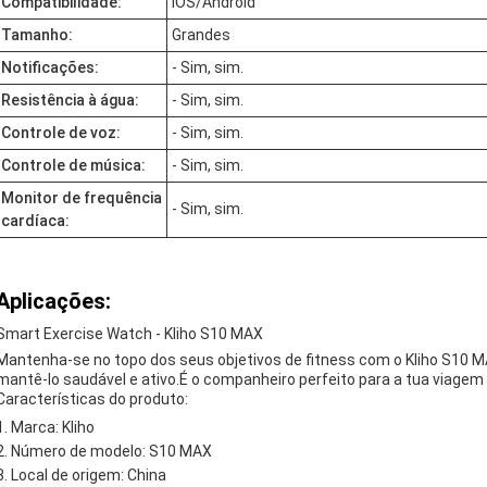
Compatibilidade:
IOS/Android
Tamanho:
Grandes
Notificações:
- Sim, sim.
Resistência à água:
- Sim, sim.
Controle de voz:
- Sim, sim.
Controle de música:
- Sim, sim.
Monitor de frequência
- Sim, sim.
cardíaca:
Aplicações:
Smart Exercise Watch - Kliho S10 MAX
Mantenha-se no topo dos seus objetivos de fitness com o Kliho S10 MAX
mantê-lo saudável e ativo.É o companheiro perfeito para a tua viagem d
Características do produto:
Marca: Kliho
Número de modelo: S10 MAX
Local de origem: China