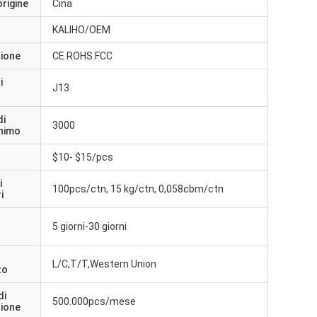
origine
Cina
KALIHO/OEM
zione
CE ROHS FCC
i
J13
di
3000
inimo
$10- $15/pcs
i
100pcs/ctn, 15 kg/ctn, 0,058cbm/ctn
i
5 giorni-30 giorni
a
L/C,T/T,Western Union
to
di
500.000pcs/mese
zione