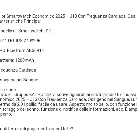
lior Smartwatch Economico 2025 – J13 Con Frequenza Cardiaca, Ossig
atteristiche Principali:
Modello n.: Smartwatch J13
2.01' TFT IPS 240*296
CPU: Bluetrum AB5691F
Batteria: 1200mAh
Frequenza Cardiaca
Ossigeno nel Sangue
crizione:
sto è il Gruppo KALIHO che vi scrive riguardo ai nostri prodotti di nuo
nomico 2025 – J13 Con Frequenza Cardiaca, Ossigeno nel Sangue, Lung
ermo da 2,01 pollici facile da usare. Aspetto molto bello, con funzion
itoraggio del sonno, funzione di notifica delle informazioni, ecc. È ampia
aperto.
Q
Quali termini di pagamento accettate?