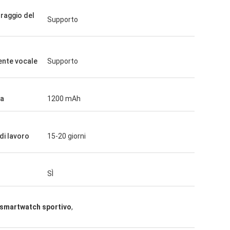
raggio del
Supporto
ente vocale
Supporto
ia
1200 mAh
di lavoro
15-20 giorni
SÌ
 smartwatch sportivo
,