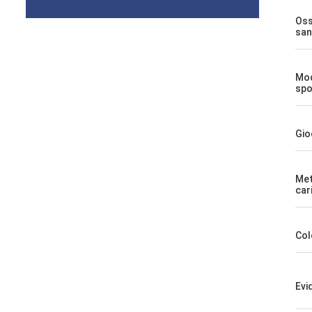
Oss
san
Mod
spo
Gio
Met
car
Col
Evi