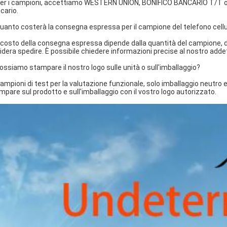
Per i campioni, accettiamo WESTERN UNION, BONIFICO BANCARIO T/T o pa
cario.
Quanto costerà la consegna espressa per il campione del telefono cell
Il costo della consegna espressa dipende dalla quantità del campione, da
idera spedire. È possibile chiedere informazioni precise al nostro addet
Possiamo stampare il nostro logo sulle unità o sull'imballaggio?
Campioni di test per la valutazione funzionale, solo imballaggio neutro
mpare sul prodotto e sull'imballaggio con il vostro logo autorizzato.