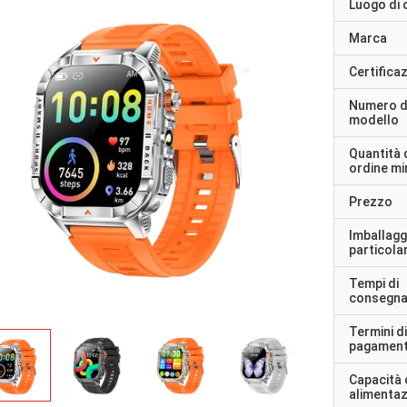
Luogo di 
Marca
Certifica
Numero d
modello
Quantità 
ordine m
Prezzo
Imballagg
particolar
Tempi di
consegn
Termini di
pagamen
Capacità 
alimenta