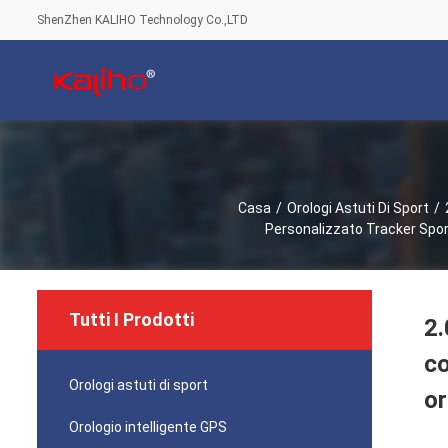
ShenZhen KALIHO Technology Co.,LTD
Casa
/
Orologi Astuti Di Sport
/
Personalizzato Tracker Spor
Tutti I Prodotti
2.
co
Orologi astuti di sport
or
Orologio intelligente GPS