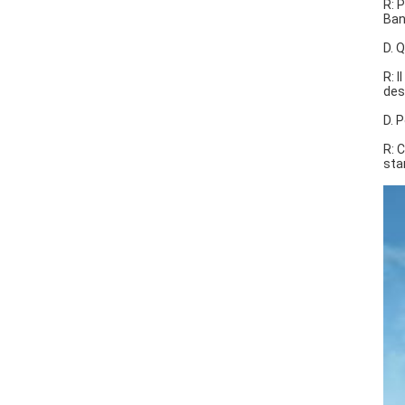
R: 
Ban
D. 
R: 
des
D. 
R: 
sta