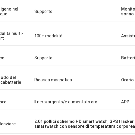
igeno nel
Monito
Supporto
gue
sonno
alità multi-
100+ modalità
Assist
rt
co
Supporto
Batter
odo del
Ricarica magnetica
Orario 
icabatterie
ore
Il nero/argento/è aumentato oro
APP
2.01 pollici schermo HD smart watch
,
GPS tracker
denziare
smartwatch con sensore di temperatura corporea