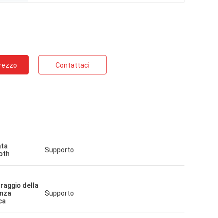
Prezzo
Contattaci
ata
Supporto
oth
raggio della
nza
Supporto
ca