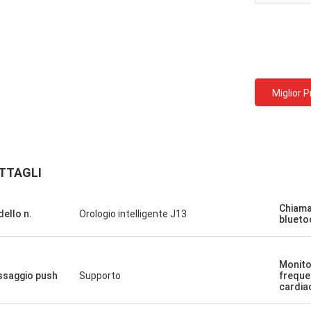
Miglior 
TTAGLI
Chiam
ello n.
Orologio intelligente J13
blueto
Monito
saggio push
Supporto
freque
cardia