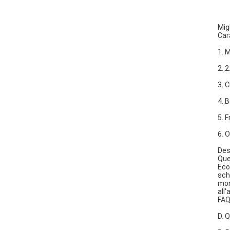
Mig
Car
1. 
2. 
3. 
4. 
5. 
6. 
Des
Que
Eco
sch
mon
all'
FA
D. 