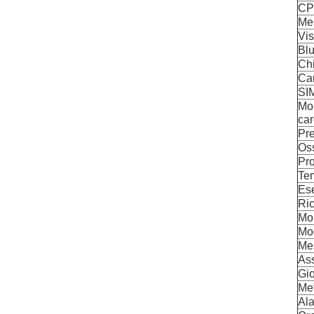
C
Me
Vis
Bl
Ch
Car
SI
Mon
car
Pr
Os
Pro
Te
Ese
Ric
Mon
Mod
Me
Ass
Gi
Me
Al