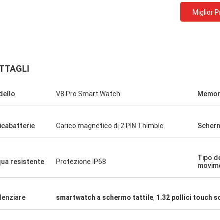
Miglior 
TTAGLI
ello
V8 Pro Smart Watch
Memor
icabatterie
Carico magnetico di 2 PIN Thimble
Scher
Tipo d
ua resistente
Protezione IP68
movim
denziare
smartwatch a schermo tattile
,
1.32 pollici touch 