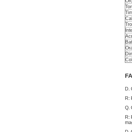
Oro
Tor
Ti
Cal
Tro
Int
Acq
Bat
Ora
Di
Co
FA
D. 
R: 
Q. 
R: 
mag
D. 