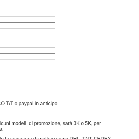
 T/T o paypal in anticipo.
alcuni modelli di promozione, sarà 3K o 5K, per
a.
 solito la consegna da vettore come DHL, TNT, FEDEX