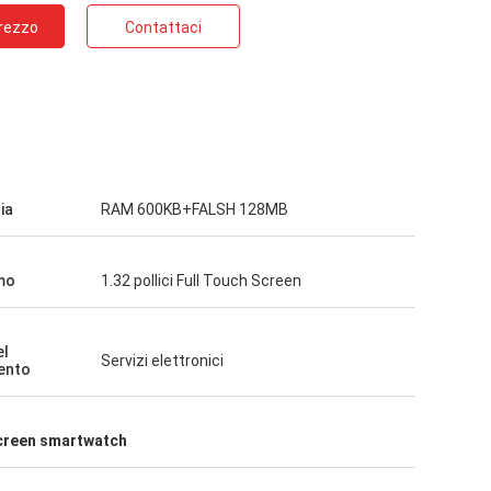
Prezzo
Contattaci
ia
RAM 600KB+FALSH 128MB
mo
1.32 pollici Full Touch Screen
el
Servizi elettronici
ento
screen smartwatch