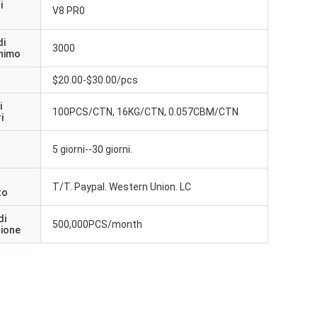
i
V8 PR0
di
3000
inimo
$20.00-$30.00/pcs
i
100PCS/CTN, 16KG/CTN, 0.057CBM/CTN
i
5 giorni--30 giorni.
a
T/T. Paypal. Western Union. LC
to
di
500,000PCS/month
zione