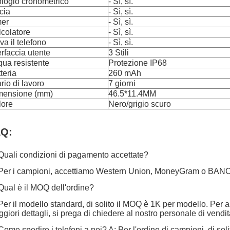
logio cronometrico
- Sì, sì.
cia
- Sì, sì.
mer
- Sì, sì.
colatore
- Sì, sì.
va il telefono
- Sì, sì.
erfaccia utente
3 Stili
ua resistente
Protezione IP68
teria
260 mAh
rio di lavoro
7 giorni
mensione (mm)
46.5*11.4MM
lore
Nero/grigio scuro
Q:
Quali condizioni di pagamento accettate?
Per i campioni, accettiamo Western Union, MoneyGram o BANCO
Qual è il MOQ dell'ordine?
Per il modello standard, di solito il MOQ è 1K per modello. Per 
giori dettagli, si prega di chiedere al nostro personale di vendit
Come spedire i telefoni a noi? A: Per l'ordine di campioni, di