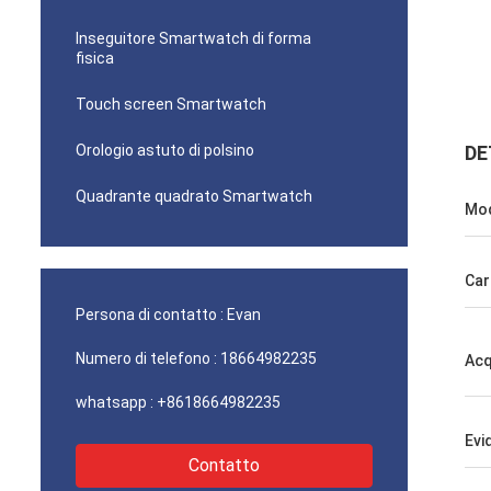
Inseguitore Smartwatch di forma
fisica
Touch screen Smartwatch
Orologio astuto di polsino
DE
Quadrante quadrato Smartwatch
Mod
Car
Persona di contatto :
Evan
Numero di telefono :
18664982235
Acq
whatsapp :
+8618664982235
Evi
Contatto