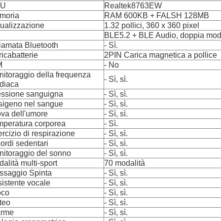
PU
Realtek8763EW
moria
RAM 600KB + FALSH 128MB
ualizzazione
1.32 pollici, 360 x 360 pixel
u
BLE5.2 + BLE Audio, doppia mod
iamata Bluetooth
- Sì.
icabatterie
2PIN Carica magnetica a pollice
M
- No
itoraggio della frequenza
- Sì, sì.
diaca
essione sanguigna
- Sì, sì.
sigeno nel sangue
- Sì, sì.
va dell'umore
- Sì, sì.
mperatura corporea
- Sì.
rcizio di respirazione
- Sì, sì.
ordi sedentari
- Sì, sì.
itoraggio del sonno
- Sì, sì.
alità multi-sport
70 modalità
ssaggio Spinta
- Sì, sì.
istente vocale
- Sì, sì.
oco
- Sì, sì.
teo
- Sì, sì.
arme
- Sì, sì.