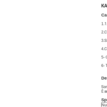
KA
Ca
1
1.
C
2.
S
3.
C
4.
5-
6- 
De
Son
È a
Spe
Nu