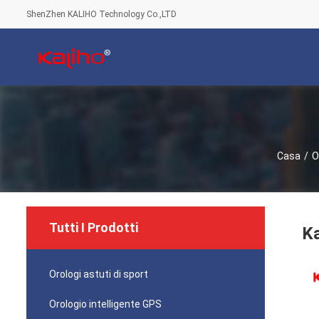
ShenZhen KALIHO Technology Co.,LTD
Casa
/
O
Tutti I Prodotti
Ka
Orologi astuti di sport
Orologio intelligente GPS