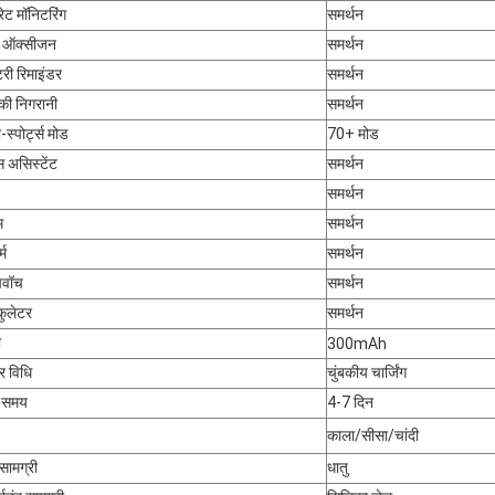
 रेट मॉनिटरिंग
समर्थन
ड ऑक्सीजन
समर्थन
ंटरी रिमाइंडर
समर्थन
 की निगरानी
समर्थन
-स्पोर्ट्स मोड
70+ मोड
 असिस्टेंट
समर्थन
समर्थन
म
समर्थन
्म
समर्थन
पवॉच
समर्थन
कुलेटर
समर्थन
ी
300mAh
जर विधि
चुंबकीय चार्जिंग
य समय
4-7 दिन
काला/सीसा/चांदी
सामग्री
धातु