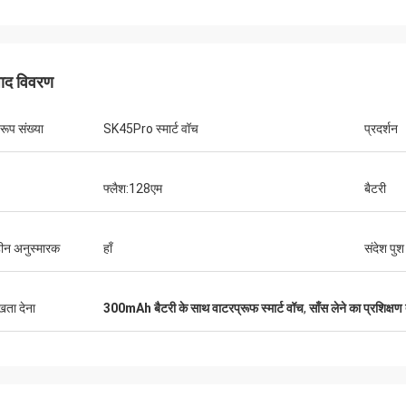
पाद विवरण
रूप संख्या
SK45Pro स्मार्ट वॉच
प्रदर्शन
फ्लैश:128एम
बैटरी
ीन अनुस्मारक
हाँ
संदेश पुश
ुखता देना
300mAh बैटरी के साथ वाटरप्रूफ स्मार्ट वॉच
,
साँस लेने का प्रशिक्षण 