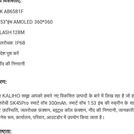
य विशेषताएं:
K AB6581F
.53‘’इंच AMOLED. 360*360
LASH:128M
लरोधक: IP68
देश पुश करें
ींद की निगरानी
रण:
KALIHO समूह आपको हमारे नए विकसित उत्पादों के बारे में लिख रहा है जो हॉट
तिरोधी SK45Pro स्मार्ट वॉच 300mAh
स्मार्ट वॉच 1.53 इंच की स्क्रीन क
.
दर उपस्थिति, जलरोधक फ़ंक्शन, ब्लूटूथ कॉल फ़ंक्शन, नींद की निगरानी, ​​जानक
नेस रूम, कार्यालय, परिवार, आउटडोर में उपयोग किया जाता है।
िष्टता: