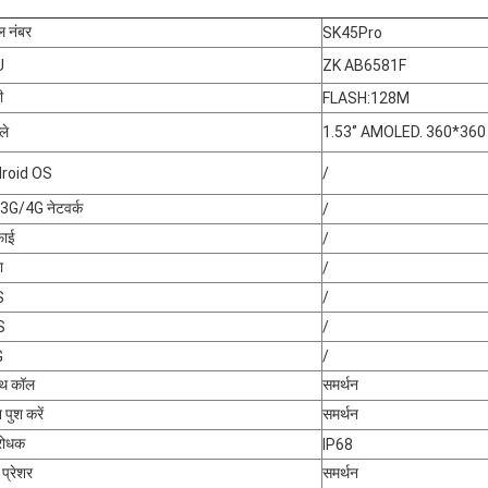
ल नंबर
SK45Pro
U
ZK AB6581F
ी
FLASH:128M
्ले
1.53‘’ AMOLED. 360*360
roid OS
/
3G/4G नेटवर्क
/
फाई
/
ा
/
S
/
S
/
G
/
टूथ कॉल
समर्थन
 पुश करें
समर्थन
ोधक
IP68
 प्रेशर
समर्थन