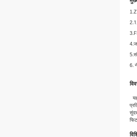
मुख्
Z
1.
1
2.
F
3.
ज
4.
सं
5.
6. न
विव
यह 
प्र
सुं
फिट
विश